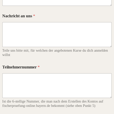
Nachricht an uns
*
Teile uns bitte mit, für welchen der angebotenen Kurse du dich anmelden
willst
N
Teilnehmernummer
*
a
m
e
G
e
b
u
Ist die 6-stellige Nummer, die man nach dem Erstellen des Kontos auf
r
fischerpruefung-online.bayern.de bekommt (siehe oben Punkt 5)
t
s